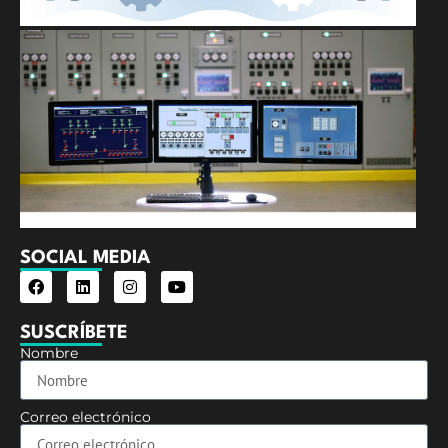
S
M
d
E
E
SOCIAL MEDIA
SUSCRÍBETE
Nombre
Correo electrónico