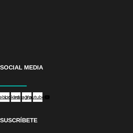
SOCIAL MEDIA
ebook
Linkedin
Instagram
Youtube
SUSCRÍBETE