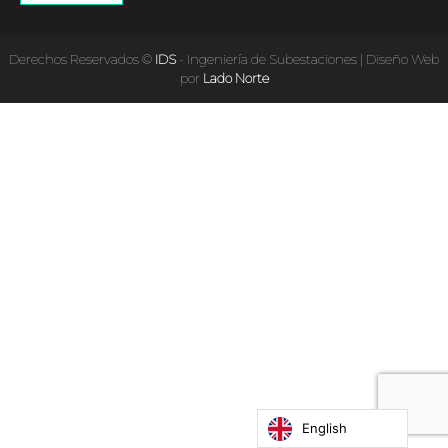
Derechos Reservados ©
IDS
- Ingeniería de Subestaciones | Diseño Web
por
Lado Norte
English